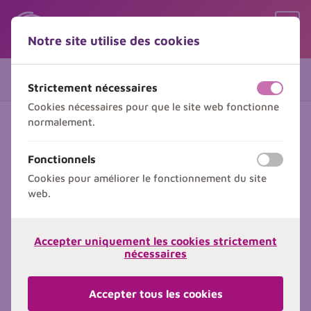
Sauter le contenu
Sauter le choix de langue
Ouvr
Notre site utilise des cookies
Menu
Vos coordonnées
1 de 2
Strictement nécessaires
off
on
Cookies nécessaires pour que le site web fonctionne
normalement.
Vos informations
Fonctionnels
off
on
Inscrivez ici un ou plusieurs participants à
Cookies pour améliorer le fonctionnement du site
cette formation.
web.
Participants
Participant
Participant
Accepter uniquement les cookies strictement
nécessaires
Madame
Monsieur
Accepter tous les cookies
Prénom