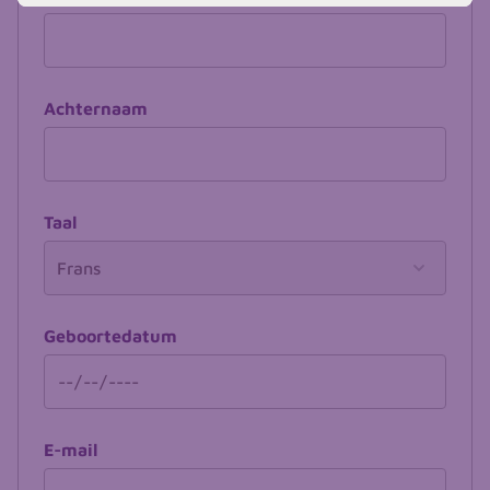
Achternaam
Taal
Geboortedatum
E-mail