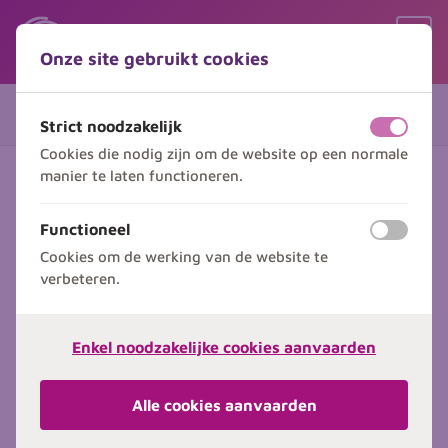
Inhoud overslaan
Taalkeuze overslaan
Open
Onze site gebruikt cookies
Menu
Gegevens
1 van 2
Strict noodzakelijk
uit
aan
Cookies die nodig zijn om de website op een normale
manier te laten functioneren.
Uw gegevens
Functioneel
uit
aan
Schrijf hier één of meerdere deelnemers in
Cookies om de werking van de website te
voor deze opleiding.
verbeteren.
Deelnemers
Deelnemer
Deelnemer
Enkel noodzakelijke cookies aanvaarden
Mevrouw
Mijnheer
Alle cookies aanvaarden
Voornaam