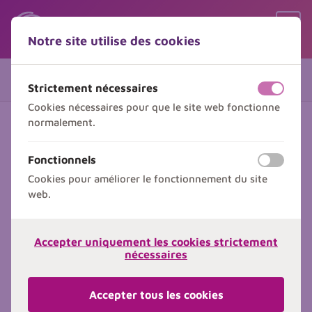
Sauter le contenu
Sauter le choix de langue
Ouvr
Notre site utilise des cookies
Menu
Vos coordonnées
1 de 2
Strictement nécessaires
off
on
Cookies nécessaires pour que le site web fonctionne
normalement.
Vos informations
Fonctionnels
off
on
Inscrivez ici un ou plusieurs participants à
Cookies pour améliorer le fonctionnement du site
cette formation.
web.
Participants
Participant
Participant
Accepter uniquement les cookies strictement
nécessaires
Madame
Monsieur
Accepter tous les cookies
Prénom