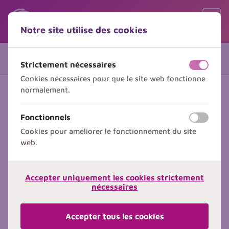
Sauter le contenu
Sauter le choix de langue
Ouvr
Notre site utilise des cookies
Menu
Vos coordonnées
1 de 2
Strictement nécessaires
off
on
Cookies nécessaires pour que le site web fonctionne
normalement.
Vos informations
Fonctionnels
off
on
Inscrivez ici un ou plusieurs participants à
Cookies pour améliorer le fonctionnement du site
cette formation.
web.
Participants
Participant
Participant
Accepter uniquement les cookies strictement
nécessaires
Madame
Monsieur
Accepter tous les cookies
Prénom