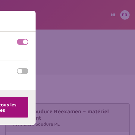
NL
FR
off
on
Confirmation
off
on
tous les
ies
Electrosoudure Réexamen – matériel
participant
Formation Soudure PE