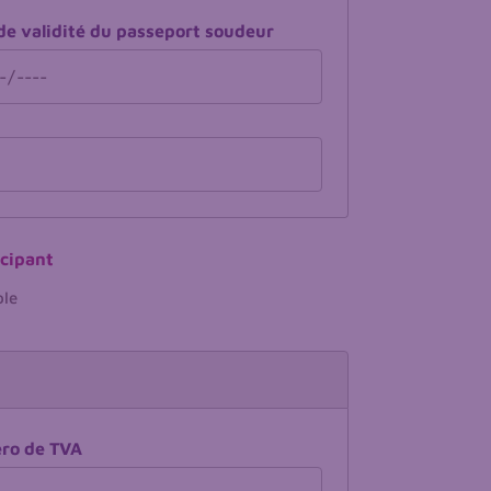
de validité du passeport soudeur
icipant
ble
ro de TVA