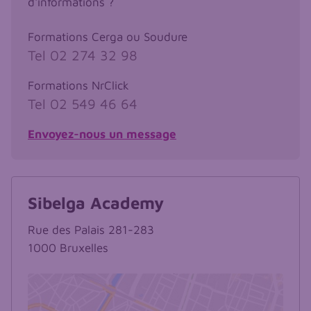
d'informations ?
Formations Cerga ou Soudure
Tel
02 274 32 98
Formations NrClick
Tel
02 549 46 64
E-mail
Envoyez-nous un message
Sibelga Academy
Rue des Palais 281-283
1000
Bruxelles