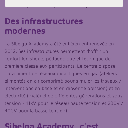
ouvre ses portes à un public plus large.
Des infrastructures
modernes
La Sibelga Academy a été entièrement rénovée en
2012. Ses infrastructures permettent d’offrir un
confort logistique, pédagogique et technique de
première classe aux participants. Le centre dispose
notamment de réseaux didactiques en gaz (ateliers
alimentés en air comprimé pour simuler les travaux /
interventions en base et en moyenne pression) et en
électricité (matériel de différentes générations et sous
tension - 11kV pour le réseau haute tension et 230V /
400V pour la basse tension).
Sibelga Academy, c'est