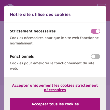
Sauter le contenu
Sauter le choix de langue
Ouvr
Notre site utilise des cookies
Menu
Electrosoudure - Formation
Strictement nécessaires
off
on
complète - Avec propre
Cookies nécessaires pour que le site web fonctionne
normalement.
matériel
Formation Soudure PE
Fonctionnels
off
on
Cookies pour améliorer le fonctionnement du site
web.
S'inscrire
Accepter uniquement les cookies strictement
nécessaires
Détails de la formation
Prix
Accepter tous les cookies
€ 1185,00
par personne