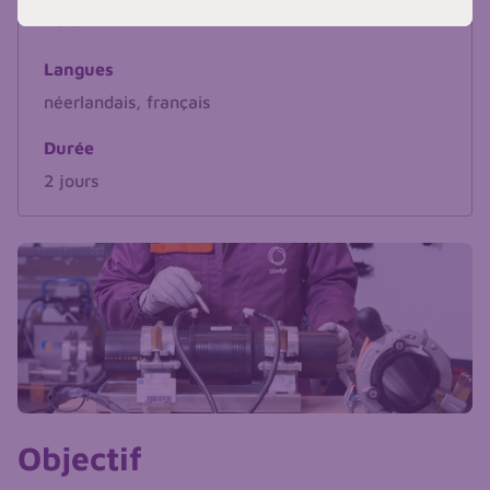
Hors TVA
Langues
néerlandais, français
Durée
2 jours
Objectif