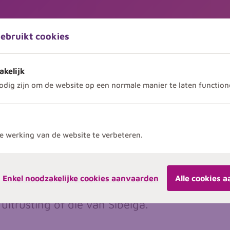
gebruikt cookies
Opleidingen
Over ons
Contact
akelijk
odig zijn om de website op een normale manier te laten function
e werking van de website te verbeteren.
an gasdistributienetwerken. Wij
Enkel noodzakelijke cookies aanvaarden
Alle cookies 
uringen aan op het gebied van
uitrusting of die van Sibelga.