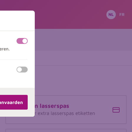
NL
FR
uit
aan
eren.
uit
aan
Extra's
aanvaarden
Etiketten lasserspas
Bestel hier extra lasserspas etiketten