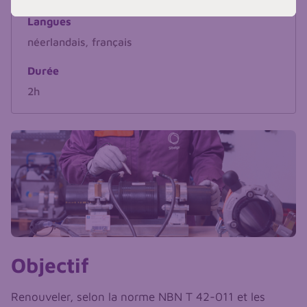
Langues
néerlandais, français
Durée
2h
Objectif
Renouveler, selon la norme NBN T 42-011 et les