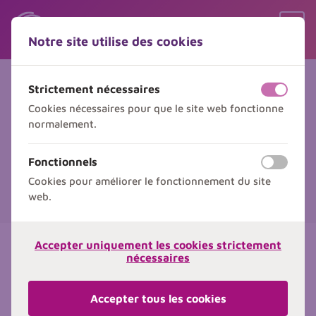
Sauter le contenu
Sauter le choix de langue
Ouvr
Notre site utilise des cookies
Menu
Electrosoudure Réexamen –
Strictement nécessaires
off
on
Matériel Sibelga
Cookies nécessaires pour que le site web fonctionne
normalement.
Formation Soudure PE
Fonctionnels
off
on
S'inscrire
Cookies pour améliorer le fonctionnement du site
web.
Accepter uniquement les cookies strictement
nécessaires
Détails de la formation
Prix
€ 540,00
par personne
Accepter tous les cookies
Hors TVA