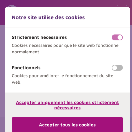
Sauter le contenu
Sauter le choix de langue
Ouvr
Notre site utilise des cookies
Menu
Strictement nécessaires
Formations Soudure PE
off
on
Cookies nécessaires pour que le site web fonctionne
Devenez un soudeur PE approuvé pour la
normalement.
construction de réseaux de distribution de
Fonctionnels
gaz. Nous proposons des formations, des
off
on
Cookies pour améliorer le fonctionnement du site
qualifications ainsi que des réexamens en
web.
élecrosoudage et en soudage bout à bout,
que ce soit avec votre propre matériel ou
avec celui de Sibelga.
Accepter uniquement les cookies strictement
nécessaires
Accepter tous les cookies
Choisissez le type de soudage